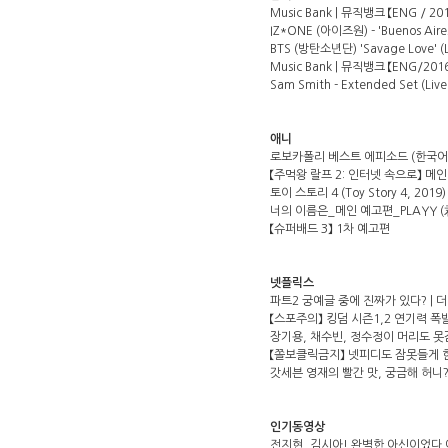
Music Bank | 뮤직뱅크 【ENG / 201
IZ*ONE (아이즈원) - 'Buenos Aire
BTS (방탄소년단) 'Savage Love' (Lax
Music Bank | 뮤직뱅크 【ENG/2016
Sam Smith - Extended Set (Live a
애니
로보카폴리 베스트 에피소드 (한국어) 
【주먹왕 랄프 2: 인터넷 속으로】 메
토이 스토리 4 (Toy Story 4, 201
너의 이름은_메인 예고편_PLAYY (君の
【슈퍼배드 3】 1차 예고편
넷플릭스
파트2 궁예글 중에 진짜가 있다? | 더
【스포주의】 킹덤 시즌1,2 연기력
장기용, 채수빈, 정수정이 머리도
【쫄보클릭금지】 넷피디도 잠못들게 
갓세븐 영재의 빨간 맛, 궁금해 허
인기동영상
전지현, 김시아! 완벽한 아신이었다