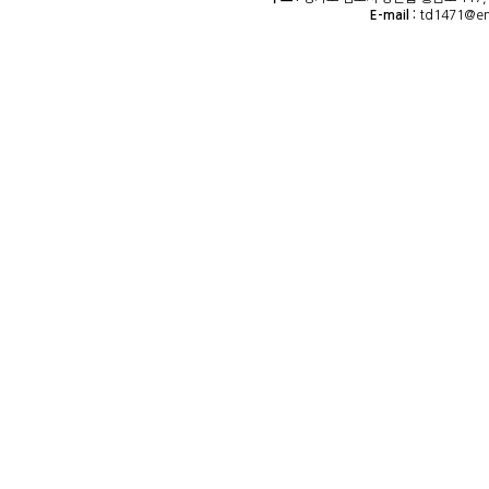
E-mail :
td1471@e