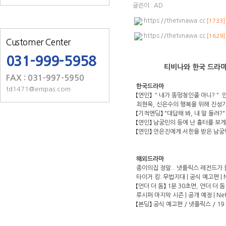
글쓴이 :
AD
https://thetvnawa.cc
[1733]
https://thetvnawa.cc
[1629]
Customer Center
031-999-5958
티비나와 한국 드라마
FAX : 031-997-5950
한국드라마
td1471@empas.com
【연인】 ＂내가 똥멍청인줄 아니?＂ 안
최현욱, 신은수의 행복을 위해 진성가 회
【기적엔딩】 "대답해 봐, 내 말 들려?
【연인】 남궁민의 등에 난 흉터를 보게 
【연인】 안은진에게 서한을 받은 남궁민
해외드라마
종이의집 정말.. 넷플릭스 레전드가
타이거 킹: 무법지대 | 공식 예고편 | Ne
【언더 더 돔】 1분 30초면, 언더 더 돔 
루시퍼 마지막 시즌 | 공개 예정 | Netf
【본딩】 공식 예고편 / 넷플릭스 / 19