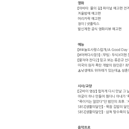
영화
【아바타: 물의 길】 파이널 예고편 전
겨울밤에 예고편
머리카락 예고편
정이 | 넷플릭스
발신제한 공식 영화리뷰 예고편
예능
【#오늘도사랑스럽개/A Good Day t
【#어쩌다사장3】 〈무빙〉 두식X미현 
【뭉쳐야 찬다2】 믿고 보는 류은규 선취골
미국의 원자 폭탄 개발의 원인은? 최
♨낚생에도 위아래가 있는데♨ 성훈의 
시사/교양
【굿바이 영상】 힘차게 다시 만날 그 
아궁이 하나 만들어 줬더니 아내가 '
"죽이지는 않았다"던 범인의 최후..'사
SBS 【생활의달인】 - 묵참 김밥의 달인 / '
SBS 【생활의달인】 - 삼척 탕수육의 달인 / 
음악프로