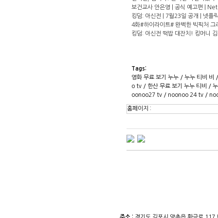
보건교사 안은영 | 공식 예고편 | Netf
킹덤: 아신전 | 7월23일 공개 | 넷플
4화#하이라이트# 완벽한 빅픽처 그리
킹덤: 아신전 떡밥 대잔치! 킹머니 김
Tags:
영화 무료 보기 누누 / 누누 티비 비 /
o tv / 한산 무료 보기 누누 티비 / 누누 
oonoo27 tv / noonoo 24 tv /
홈페이지 :
주소 :
경기도 김포시 양촌읍 황금로 117,